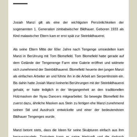
Josiah Manzi gilt als eine der wichtigsten Persönlichkeiten der
sogenannten 1. Generation zimbabwischer Bildhauer. Geboren 1933 als
Kind malawischer Eltern kam er erst spät zur Steinbildhauerei.
Als seine Eltern Mitte der 60er Jahre nach Tengenge umsiedelten kam
Manzi in Berührung mit Tom Blomefield. Tom Blomefield hatte gerade auf
dem Gelände der Tengenenge Farm eine Galerie eröffnet und widmete
sich zunehmend der Steinbildhauerei. Blomefield heuerte den jungen Manzi
als einfachen Arbeiter an und führte ihn in die Arbeit am Serpentinstein ein.
Bis dahin hatte Josiah Manzi keinerlei Berührungen mit der Steinbildhauerei
gehabt, er hatte lediglich in der Vergangenheit an den traditionellen
Holzmasken der Nyau Dancers mitgearbeitet. So bewegte Blomefield ihn
zuerst dazu, ähnliche Masken aus Stein zu fertigen ehe Manzi zunehmend
seinen Stil und Ausdruck entwickelte und einer der bedeutendsten
Bildhauer Tengenges wurde.
Manzi betont stets, dass die Ideen für seine Skulpturen einfach aus ihm
heraussprudeln. Trotzdem kann er seine Herkunft und die dadurch